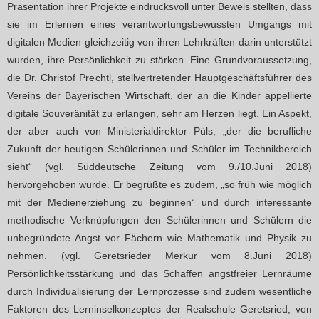
Präsentation ihrer Projekte eindrucksvoll unter Beweis stellten, dass
sie im Erlernen eines verantwortungsbewussten Umgangs mit
digitalen Medien gleichzeitig von ihren Lehrkräften darin unterstützt
wurden, ihre Persönlichkeit zu stärken. Eine Grundvoraussetzung,
die Dr. Christof Prechtl, stellvertretender Hauptgeschäftsführer des
Vereins der Bayerischen Wirtschaft, der an die Kinder appellierte
digitale Souveränität zu erlangen, sehr am Herzen liegt. Ein Aspekt,
der aber auch von Ministerialdirektor Püls, „der die berufliche
Zukunft der heutigen Schülerinnen und Schüler im Technikbereich
sieht“ (vgl. Süddeutsche Zeitung vom 9./10.Juni 2018)
hervorgehoben wurde. Er begrüßte es zudem, „so früh wie möglich
mit der Medienerziehung zu beginnen“ und durch interessante
methodische Verknüpfungen den Schülerinnen und Schülern die
unbegründete Angst vor Fächern wie Mathematik und Physik zu
nehmen. (vgl. Geretsrieder Merkur vom 8.Juni 2018)
Persönlichkeitsstärkung und das Schaffen angstfreier Lernräume
durch Individualisierung der Lernprozesse sind zudem wesentliche
Faktoren des Lerninselkonzeptes der Realschule Geretsried, von