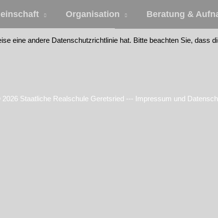
einschaft
Organisation
Beratung & Auf
eise eine andere Datenschutzrichtlinie hat. Bitte beachten Sie, dass 
…
© 2026
Staatliche Realschule Geretsried
---
Impressum und Datensch