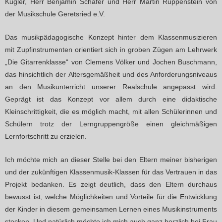
Kugler, Herr Benjamin Schäfer und Herr Martin Ruppenstein von
der Musikschule Geretsried e.V.
Das musikpädagogische Konzept hinter dem Klassenmusizieren
mit Zupfinstrumenten orientiert sich in groben Zügen am Lehrwerk
„Die Gitarrenklasse“ von Clemens Völker und Jochen Buschmann,
das hinsichtlich der Altersgemäßheit und des Anforderungsniveaus
an den Musikunterricht unserer Realschule angepasst wird.
Geprägt ist das Konzept vor allem durch eine didaktische
Kleinschrittigkeit, die es möglich macht, mit allen Schülerinnen und
Schülern trotz der Lerngruppengröße einen gleichmäßigen
Lernfortschritt zu erzielen.
Ich möchte mich an dieser Stelle bei den Eltern meiner bisherigen
und der zukünftigen Klassenmusik-Klassen für das Vertrauen in das
Projekt bedanken. Es zeigt deutlich, dass den Eltern durchaus
bewusst ist, welche Möglichkeiten und Vorteile für die Entwicklung
der Kinder in diesem gemeinsamen Lernen eines Musikinstruments
stecken. Und natürlich möchte ich mich auch ganz herzlich bei Frau