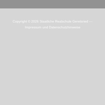
Copyright © 2026
Staatliche Realschule Geretsried
---
Impressum und Datenschutzhinweise