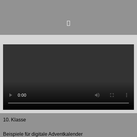
Zum
Hauptmenü
Inhalt
springen
10. Klasse
Beispiele für digitale Adventkalender