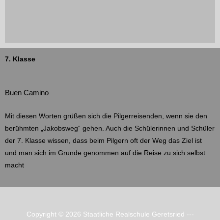
7. Klasse
Buen Camino
Mit diesen Worten grüßen sich die Pilgerreisenden, wenn sie den
berühmten „Jakobsweg“ gehen. Auch die Schülerinnen und Schüler
der 7. Klasse wissen, dass beim Pilgern oft der Weg das Ziel ist
und man sich im Grunde genommen auf die Reise zu sich selbst
macht
Copyright © 2026
Staatliche Realschule Geretsried
---