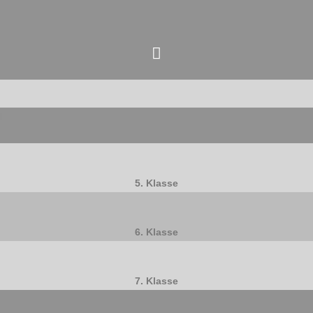
Zum
Hauptmenü
Inhalt
springen
l
5. Klasse
6. Klasse
7. Klasse
.